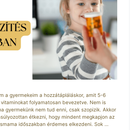
m a gyermekeim a hozzátápláláskor, amit 5-6
 vitaminokat folyamatosan bevezetve. Nem is
ha gyermekünk nem tud enni, csak szopizik. Akkor
ensúlyozottan étkezni, hogy mindent megkapjon az
 kismama időszakban érdemes elkezdeni. Sok …