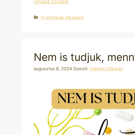
Olvass tovább
Kategória
Gyermekek étkezése
Nem is tudjuk, menny
augusztus 8, 2024
Szerző:
Adrienn Pálinkás