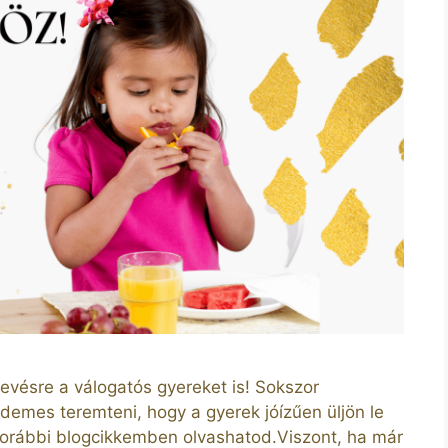
evésre a válogatós gyereket is! Sokszor
demes teremteni, hogy a gyerek jóízűen üljön le
 Korábbi blogcikkemben olvashatod.Viszont, ha már