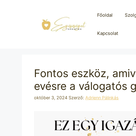
Kilépés
a
Főoldal
Szolg
tartalomba
Kapcsolat
Fontos eszköz, amiv
evésre a válogatós g
október 3, 2024
Szerző:
Adrienn Pálinkás