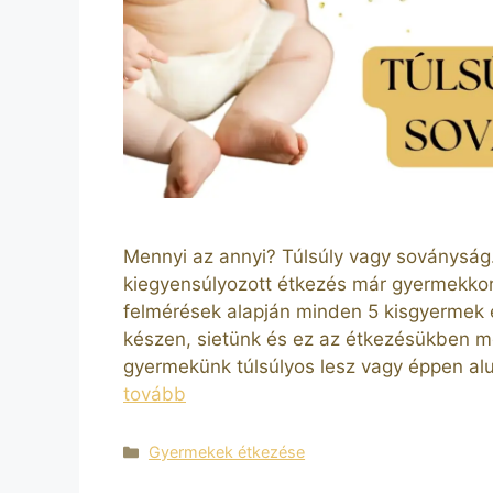
Mennyi az annyi? Túlsúly vagy soványság.
kiegyensúlyozott étkezés már gyermekkor
felmérések alapján minden 5 kisgyermek 
készen, sietünk és ez az étkezésükben me
gyermekünk túlsúlyos lesz vagy éppen alu
tovább
Kategória
Gyermekek étkezése