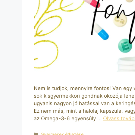
Nem is tudjok, mennyire fontos! Van egy
sok kisgyermekkori gondnak okozója lehe
ugyanis nagyon jó hatással van a keringé
Ez nem más, mint a halolaj kapszula, va
az Omega-3-6 egyensúly …
Olvass tová
Kategória
Gyermekek étkezése