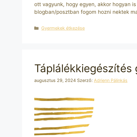
ott vagyunk, hogy egyen, akkor hogyan is 
blogban/posztban fogom hozni nektek m
Kategória
Gyermekek étkezése
Táplálékkiegészíté
augusztus 29, 2024
Szerző:
Adrienn Pálinkás