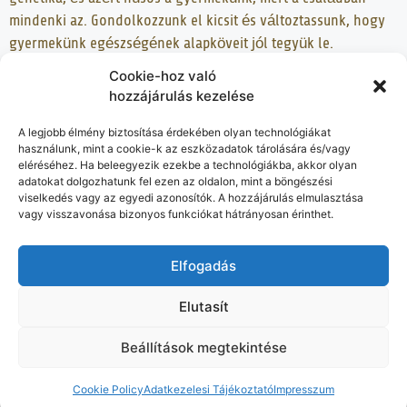
mindenki az. Gondolkozzunk el kicsit és változtassunk, hogy
gyermekünk egészségének alapköveit jól tegyük le.
Cookie-hoz való
Ha úgy érzed, hogy segítségre van szükséged, akkor
hozzájárulás kezelése
mindenképp gyermekorvosoddal vagy diatetikussal
konzultálj, aki alaposan átlátja a helyzeteteket.
A legjobb élmény biztosítása érdekében olyan technológiákat
használunk, mint a cookie-k az eszközadatok tárolására és/vagy
eléréséhez. Ha beleegyezik ezekbe a technológiákba, akkor olyan
adatokat dolgozhatunk fel ezen az oldalon, mint a böngészési
Ha hasznosnak találtad a
viselkedés vagy az egyedi azonosítók. A hozzájárulás elmulasztása
vagy visszavonása bizonyos funkciókat hátrányosan érinthet.
tartalmat, akkor kövess be
és oszd meg másokkal is.
Elfogadás
Elutasít
Beállítások megtekintése
© 2026 Egészséget Teremtek
• Készült
GeneratePress
Cookie Policy
Adatkezelesi Tájékoztató
Impresszum