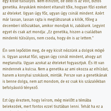
egy kissé túlsúlyos. Nem elhízott, de dédi is az volt, biztos
genetika. Anyukánk mindent eltanult tőle, hogyan főzi ezeket
az ételeket. Ugyan úgy főz, ugyan úgy csinál mindent. Azért
már lassan, lassan rajta is meglátszanak a kilók, főleg a
decemberi időszakban, amikor mondjuk ki, zabálunk. Legyint
egyet és csak azt mondja: „Ez genetika, hiszen a családban
mindenki túlsúlyos, nem csoda, hogy én is az lettem.”
Én sem lepődöm meg, de egy kicsit nézzünk a dolgok mögé
is. Ugyan azokat főzi, ugyan úgy csinál mindent, ahogy azt
megtanulta. Ugyan azokat az ételeket fogyasztjuk. És itt van
mindennek a kulcsa. Nem a genetika az ami okozza az elhízást,
hanem a konyhai szokások, minták. Persze van a genetikának
is benne dolga, nem azt mondom, de ez csak kis százalékban
befolyásoló tényező.
Ezt úgy éreztem, hogy leírom, még mielőtt a témába
belekezdek, mert fontos ezzel tisztában lenni. Tehát ha ez a