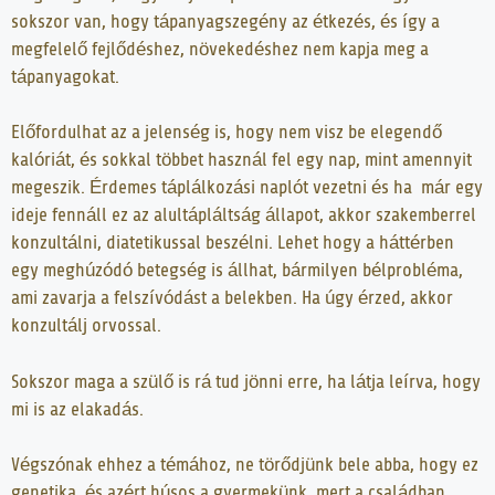
sokszor van, hogy tápanyagszegény az étkezés, és így a
megfelelő fejlődéshez, növekedéshez nem kapja meg a
tápanyagokat.
Előfordulhat az a jelenség is, hogy nem visz be elegendő
kalóriát, és sokkal többet használ fel egy nap, mint amennyit
megeszik. Érdemes táplálkozási naplót vezetni és ha már egy
ideje fennáll ez az alultápláltság állapot, akkor szakemberrel
konzultálni, diatetikussal beszélni. Lehet hogy a háttérben
egy meghúzódó betegség is állhat, bármilyen bélprobléma,
ami zavarja a felszívódást a belekben. Ha úgy érzed, akkor
konzultálj orvossal.
Sokszor maga a szülő is rá tud jönni erre, ha látja leírva, hogy
mi is az elakadás.
Végszónak ehhez a témához, ne törődjünk bele abba, hogy ez
genetika, és azért húsos a gyermekünk, mert a családban