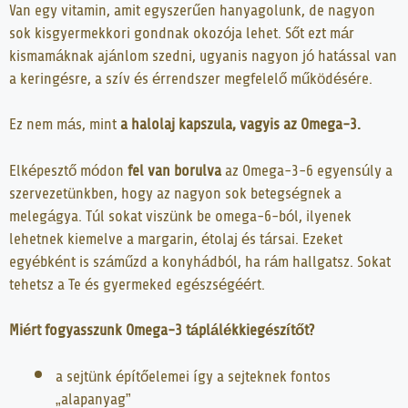
Van egy vitamin, amit egyszerűen hanyagolunk, de nagyon
sok kisgyermekkori gondnak okozója lehet. Sőt ezt már
kismamáknak ajánlom szedni, ugyanis nagyon jó hatással van
a keringésre, a szív és érrendszer megfelelő működésére.
Ez nem más, mint
a halolaj kapszula, vagyis az Omega-3.
Elképesztő módon
fel van borulva
az Omega-3-6 egyensúly a
szervezetünkben, hogy az nagyon sok betegségnek a
melegágya. Túl sokat viszünk be omega-6-ból, ilyenek
lehetnek kiemelve a margarin, étolaj és társai. Ezeket
egyébként is száműzd a konyhádból, ha rám hallgatsz. Sokat
tehetsz a Te és gyermeked egészségéért.
Miért fogyasszunk Omega-3 táplálékkiegészítőt?
a sejtünk építőelemei így a sejteknek fontos
„alapanyag”