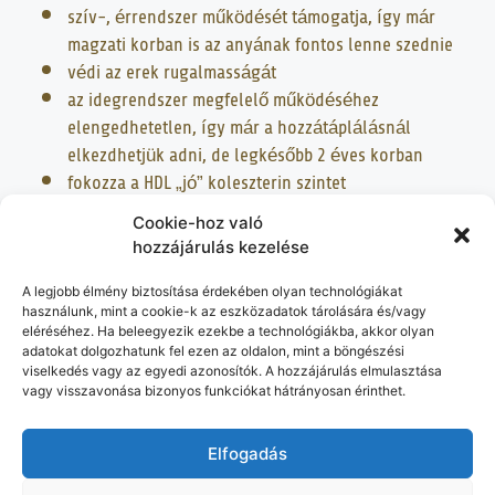
szív-, érrendszer működését támogatja, így már
magzati korban is az anyának fontos lenne szednie
védi az erek rugalmasságát
az idegrendszer megfelelő működéséhez
elengedhetetlen, így már a hozzátáplálásnál
elkezdhetjük adni, de legkésőbb 2 éves korban
fokozza a HDL „jó” koleszterin szintet
az agy és látószervek fejlődésénél nélkülözhetetlen
Cookie-hoz való
javítja a memóriát, felfogóképességet, így iskolás
hozzájárulás kezelése
korban is fontos a szerepe
hatással van a pihentető alvásra, tehát egy rosszul
A legjobb élmény biztosítása érdekében olyan technológiákat
alvó gyermeknél elengedhetetlen a szedése
használunk, mint a cookie-k az eszközadatok tárolására és/vagy
eléréséhez. Ha beleegyezik ezekbe a technológiákba, akkor olyan
gyulladáscsökkentő hatása van
adatokat dolgozhatunk fel ezen az oldalon, mint a böngészési
szerepe van az immunrendszer működésében
viselkedés vagy az egyedi azonosítók. A hozzájárulás elmulasztása
vagy visszavonása bizonyos funkciókat hátrányosan érinthet.
szerepe van a bőr védelmi funkciójában
Napokig tudnám sorolni, hogy egy jól megválasztott halolaj
Elfogadás
mennyire sokat tud adni egy ember életében
.