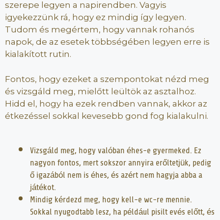
szerepe legyen a napirendben. Vagyis
igyekezzünk rá, hogy ez mindig így legyen.
Tudom és megértem, hogy vannak rohanós
napok, de az esetek többségében legyen erre is
kialakított rutin.
Fontos, hogy ezeket a szempontokat nézd meg
és vizsgáld meg, mielőtt leültök az asztalhoz.
Hidd el, hogy ha ezek rendben vannak, akkor az
étkezéssel sokkal kevesebb gond fog kialakulni.
Vizsgáld meg, hogy valóban éhes-e gyermeked. Ez
nagyon fontos, mert sokszor annyira erőltetjük, pedig
ő igazából nem is éhes, és azért nem hagyja abba a
játékot.
Mindig kérdezd meg, hogy kell-e wc-re mennie.
Sokkal nyugodtabb lesz, ha például pisilt evés előtt, és