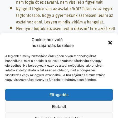
nem fogja őt ez zavarni, nem viszi el a figyelmét.
Nyugodt légkör van az asztal körül? Talán ez az egyik
legfontosabb, hogy a gyermekünk szeressen leülni az
asztalhoz enni. Legyen mindig vidám a hangulat.
Mennyire tudtok közösen leülni étkezni? Erre azért kell
figyelni, mert gyermekünk példaként követ minket, és
ha azt látja, hogy anya-apa mindig csinál valami mást
Cookie-hoz való
hozzájárulás kezelése
evés helyett, vagy közben, akkor ő is ezt fogja
csinálni.
A legjobb élmény biztosítása érdekében olyan technológiákat
használunk, mint a cookie-k az eszközadatok tárolására és/vagy
További tippeket fogok még hozni. Ha hasznosnak találtad ezt
eléréséhez. Ha beleegyezik ezekbe a technológiákba, akkor olyan
adatokat dolgozhatunk fel ezen az oldalon, mint a böngészési
a posztot, akkor mindenképp oszd meg másokkal is. És ne
viselkedés vagy az egyedi azonosítók. A hozzájárulás elmulasztása
felejts el bekövetni a közösségi oldalakon is.
vagy visszavonása bizonyos funkciókat hátrányosan érinthet.
Elfogadás
Elutasít