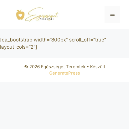
[ea_bootstrap width=”800px” scroll_off=”true”
layout_cols=”2″]
© 2026 Egészséget Teremtek
• Készült
GeneratePress