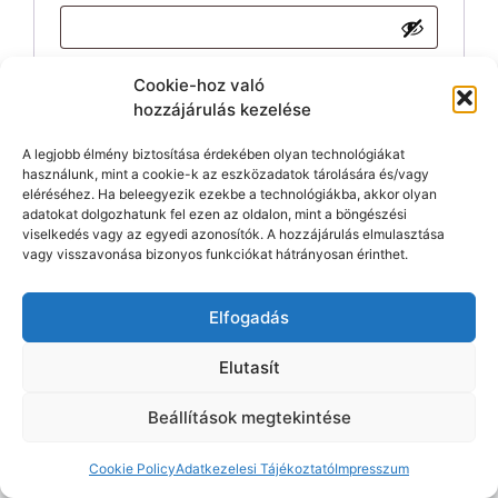
Emlékezz rám
Cookie-hoz való
Belépés
hozzájárulás kezelése
Elfelejtett jelszó?
A legjobb élmény biztosítása érdekében olyan technológiákat
használunk, mint a cookie-k az eszközadatok tárolására és/vagy
eléréséhez. Ha beleegyezik ezekbe a technológiákba, akkor olyan
adatokat dolgozhatunk fel ezen az oldalon, mint a böngészési
viselkedés vagy az egyedi azonosítók. A hozzájárulás elmulasztása
vagy visszavonása bizonyos funkciókat hátrányosan érinthet.
Elfogadás
© 2026 Egészséget Teremtek
• Készült
GeneratePress
Elutasít
Beállítások megtekintése
Cookie Policy
Adatkezelesi Tájékoztató
Impresszum