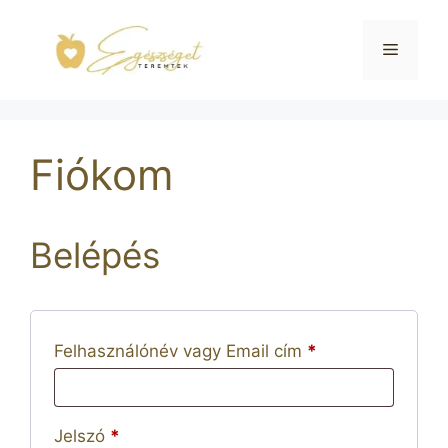
Kilépés
a
Menü
tartalomba
Fiókom
Belépés
Kötelező
Felhasználónév vagy Email cím
*
Kötelező
Jelszó
*